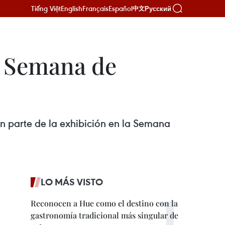
Tiếng Việt
English
Français
Español
Русский
中文
n Semana de
an parte de la exhibición en la Semana
LO MÁS VISTO
Reconocen a Hue como el destino con la
gastronomía tradicional más singular de