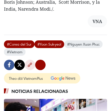
Boris Johnson; Australia, Scott Morrison, y la
India, Narendra Modi./.
VNA
#Corea del Sur
#Yoon Suk-yeol
#Nguyen Xuan Phuc
#Vietnam
Theo dõi VietnamPlus
NOTICIAS RELACIONADAS