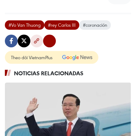
#Vo Van Thuong
#rey Carlos III
#coronación
Theo dõi VietnamPlus
NOTICIAS RELACIONADAS