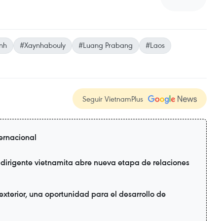
nh
#Xaynhabouly
#Luang Prabang
#Laos
Seguir VietnamPlus
ternacional
 dirigente vietnamita abre nueva etapa de relaciones
xterior, una oportunidad para el desarrollo de