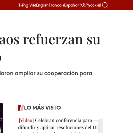
Tiếng Việt
English
Français
Español
Русский
中文
aos refuerzan su
0
daron ampliar su cooperación para
LO MÁS VISTO
Celebran conferencia para
difundir y aplicar resoluciones del III