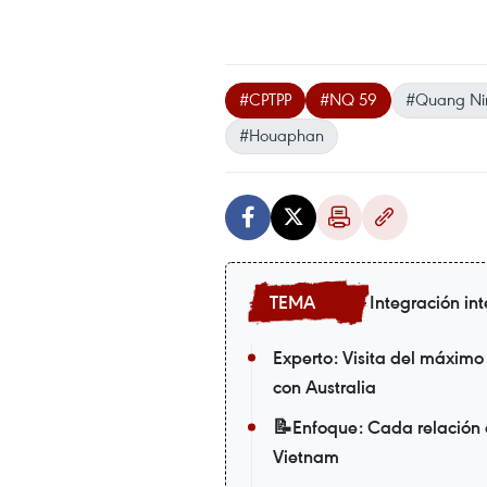
#CPTPP
#NQ 59
#Quang Ni
#Houaphan
Integración in
Experto: Visita del máximo
con Australia
📝Enfoque: Cada relación e
Vietnam