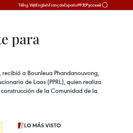
Tiếng Việt
English
Français
Español
Русский
中文
e para
ng, recibió a Bounleua Phandanouvong,
cionario de Laos (PPRL), quien realiza
la construcción de la Comunidad de la
LO MÁS VISTO