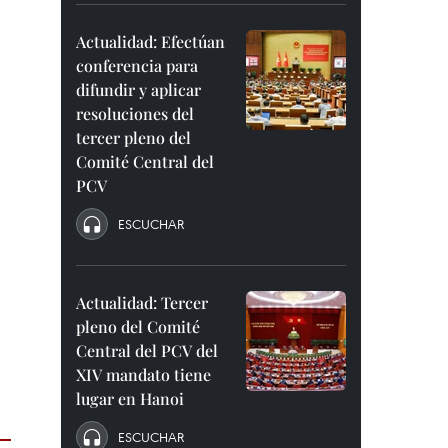
Actualidad: Efectúan
conferencia para
difundir y aplicar
resoluciones del
tercer pleno del
Comité Central del
PCV
ESCUCHAR
Actualidad: Tercer
pleno del Comité
Central del PCV del
XIV mandato tiene
lugar en Hanoi
ESCUCHAR