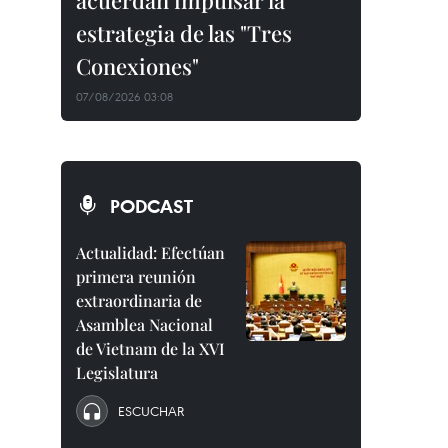
acuerdan impulsar la
estrategia de las "Tres
Conexiones"
07/08/2026 03:08
PODCAST
Actualidad: Efectúan
primera reunión
extraordinaria de
Asamblea Nacional
de Vietnam de la XVI
Legislatura
ESCUCHAR