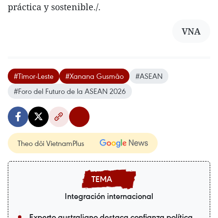
práctica y sostenible./.
VNA
#Timor-Leste
#Xanana Gusmão
#ASEAN
#Foro del Futuro de la ASEAN 2026
Theo dõi VietnamPlus
Integración internacional
Experto australiano destaca confianza política