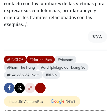
contacto con los familiares de las víctimas para
expresar sus condolencias, brindar apoyo y
orientar los trámites relacionados con las
exequias. /.
VNA
#UNCLOS
#Mar del Este
#Vietnam
#Pham Thu Hang
#archipiélago de Hoang Sa
#biển đảo Việt Nam
#BĐVN
Theo dõi VietnamPlus