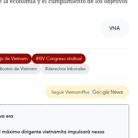
de la economía y el cumplimiento de los objetivos
VNA
jo de Vietnam
#XIV Congreso sindical
dicatos de Vietnam
#derechos laborales
Seguir VietnamPlus
va era
l máximo dirigente vietnamita impulsará nexos