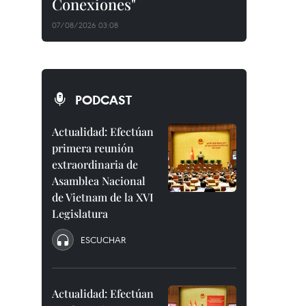
Conexiones"
07/08/2026 03:08
PODCAST
Actualidad: Efectúan
primera reunión
extraordinaria de
Asamblea Nacional
de Vietnam de la XVI
Legislatura
ESCUCHAR
Actualidad: Efectúan