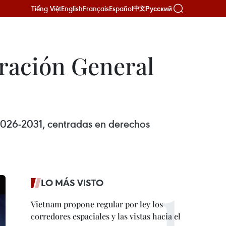
Tiếng Việt
English
Français
Español
Русский
中文
ración General
2026-2031, centradas en derechos
LO MÁS VISTO
Vietnam propone regular por ley los
corredores espaciales y las vistas hacia el