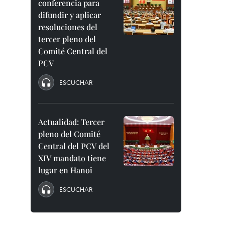
conferencia para
difundir y aplicar
resoluciones del
tercer pleno del
Comité Central del
PCV
ESCUCHAR
Actualidad: Tercer
pleno del Comité
Central del PCV del
XIV mandato tiene
lugar en Hanoi
ESCUCHAR