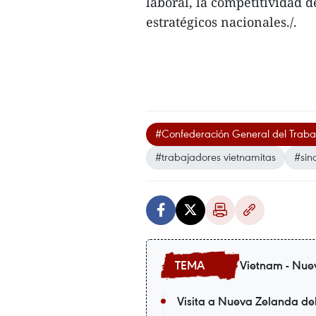
laboral, la competitividad 
estratégicos nacionales./.
#Confederación General del Traba
#trabajadores vietnamitas
#sin
Vietnam - Nue
Visita a Nueva Zelanda de