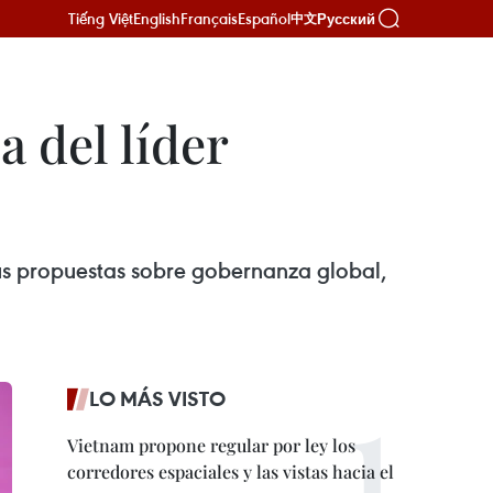
Tiếng Việt
English
Français
Español
Русский
中文
a del líder
us propuestas sobre gobernanza global,
LO MÁS VISTO
Vietnam propone regular por ley los
corredores espaciales y las vistas hacia el