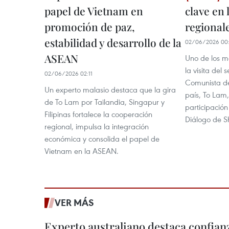
papel de Vietnam en
clave en 
promoción de paz,
regionale
estabilidad y desarrollo de la
02/06/2026 00
ASEAN
Uno de los m
la visita del 
02/06/2026 02:11
Comunista de
Un experto malasio destaca que la gira
país, To Lam,
de To Lam por Tailandia, Singapur y
participación
Filipinas fortalece la cooperación
Diálogo de S
regional, impulsa la integración
económica y consolida el papel de
Vietnam en la ASEAN.
VER MÁS
Experto australiano destaca confianz