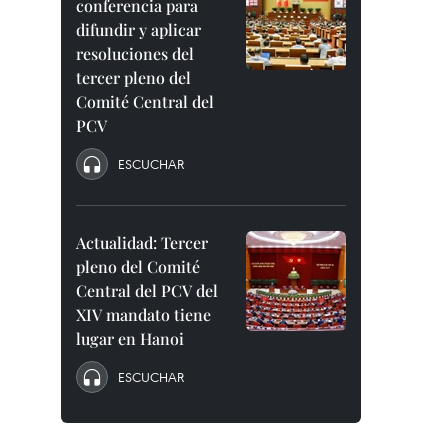
conferencia para
difundir y aplicar
resoluciones del
tercer pleno del
Comité Central del
PCV
ESCUCHAR
Actualidad: Tercer
pleno del Comité
Central del PCV del
XIV mandato tiene
lugar en Hanoi
ESCUCHAR