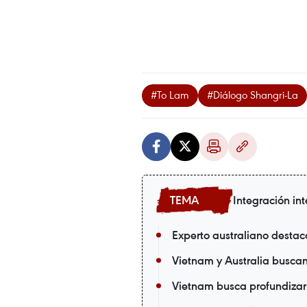
#To Lam
#Diálogo Shangri-La
Integración in
Experto australiano destac
Vietnam y Australia busca
Vietnam busca profundizar 