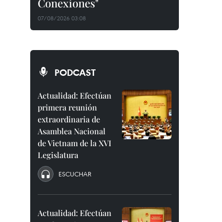
Conexiones"
07/08/2026 03:08
PODCAST
Actualidad: Efectúan
primera reunión
extraordinaria de
Asamblea Nacional
de Vietnam de la XVI
Legislatura
ESCUCHAR
Actualidad: Efectúan