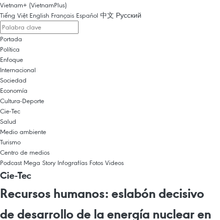
Vietnam+ (VietnamPlus)
Tiếng Việt
English
Français
Español
中文
Русский
Portada
Política
Enfoque
Internacional
Sociedad
Economía
Cultura-Deporte
Cie-Tec
Salud
Medio ambiente
Turismo
Centro de medios
Podcast
Mega Story
Infografías
Fotos
Videos
Cie-Tec
Recursos humanos: eslabón decisivo
de desarrollo de la energía nuclear en