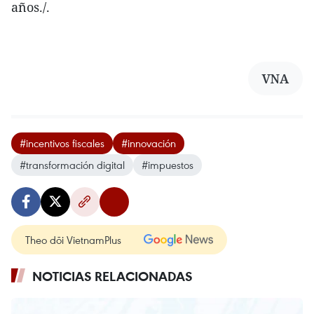
años./.
VNA
#incentivos fiscales
#innovación
#transformación digital
#impuestos
Theo dõi VietnamPlus
NOTICIAS RELACIONADAS