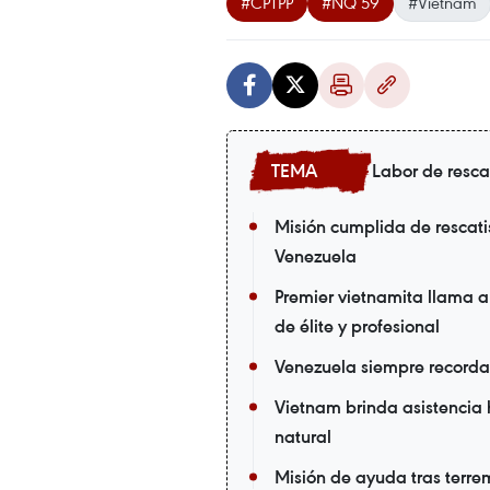
#CPTPP
#NQ 59
#Vietnam
Labor de resca
Misión cumplida de rescati
Venezuela
Premier vietnamita llama a
de élite y profesional
Venezuela siempre recorda
Vietnam brinda asistencia
natural
Misión de ayuda tras terrem