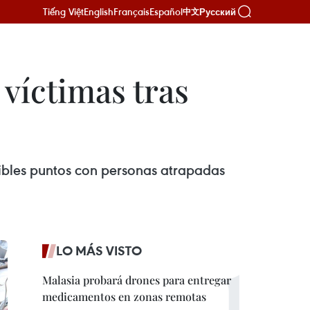
Tiếng Việt
English
Français
Español
Русский
中文
víctimas tras
sibles puntos con personas atrapadas
LO MÁS VISTO
Malasia probará drones para entregar
medicamentos en zonas remotas