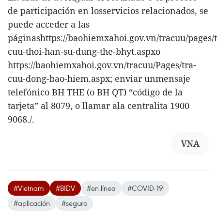
de participación en losservicios relacionados, se
puede acceder a las
páginashttps://baohiemxahoi.gov.vn/tracuu/pages/t
cuu-thoi-han-su-dung-the-bhyt.aspxo
https://baohiemxahoi.gov.vn/tracuu/Pages/tra-
cuu-dong-bao-hiem.aspx; enviar unmensaje
telefónico BH THE (o BH QT) “código de la
tarjeta” al 8079, o llamar ala centralita 1900
9068./.
VNA
#Vietnam
#BIDV
#en línea
#COVID-19
#aplicación
#seguro