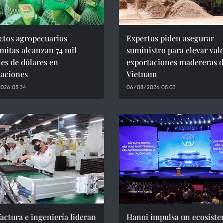
ctos agropecuarios
Expertos piden asegurar
mitas alcanzan 74 mil
suministro para elevar val
es de dólares en
exportaciones madereras 
taciones
Vietnam
026 05:34
06/08/2026 05:03
ctura e ingeniería lideran
Hanoi impulsa un ecosist