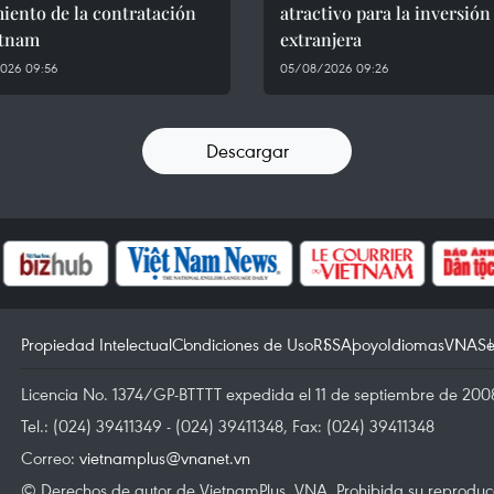
iento de la contratación
atractivo para la inversión
etnam
extranjera
026 09:56
05/08/2026 09:26
Descargar
Propiedad Intelectual
Condiciones de Uso
RSS
Apoyo
Idiomas
VNA
Se
Licencia No. 1374/GP-BTTTT expedida el 11 de septiembre de 2008
Tel.: (024) 39411349 - (024) 39411348, Fax: (024) 39411348
Correo:
vietnamplus@vnanet.vn
© Derechos de autor de VietnamPlus, VNA. Prohibida su reproducci