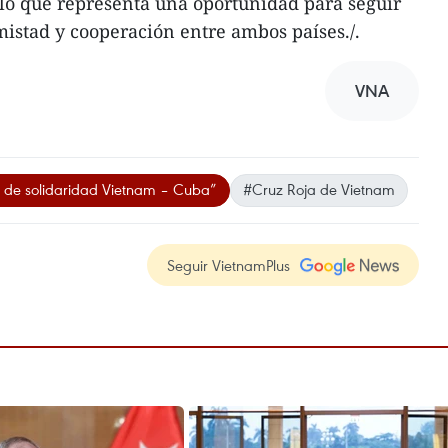
 lo que representa una oportunidad para seguir
mistad y cooperación entre ambos países./.
VNA
de solidaridad Vietnam – Cuba”
#Cruz Roja de Vietnam
Seguir VietnamPlus