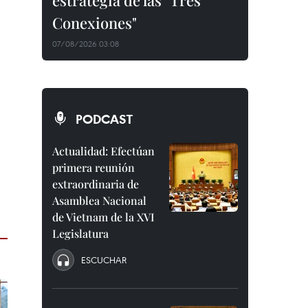
estrategia de las "Tres
Conexiones"
07/08/2026 03:08
PODCAST
Actualidad: Efectúan
primera reunión
extraordinaria de
Asamblea Nacional
de Vietnam de la XVI
Legislatura
ESCUCHAR