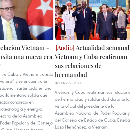
elación Vietnam -
Actualidad semanal
nsita una nueva era
Vietnam y Cuba reafirman
sus relaciones de
8
hermandad
ntre Cuba y Vietnam transita
va era” y se encuentra en
02/10/2025 23:00
superior, sustentada en una
Vietnam y Cuba reafirman sus relacion
parlamentaria sólida que
de hermandad y solidaridad durante la
ectos concretos en
visita oficial del presidente de la
biotecnología y energía,
Asamblea Nacional del Poder Popular y
cretario de la Asamblea
del Consejo de Estado de Cuba, Esteb
 Poder Popular y del Consejo
Lazo Hernández, a Vietnam.
e Cuba, Homero Acosta