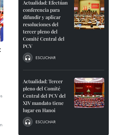
Actualidad: Efectúan
conferencia para
difundir y aplicar
resoluciones del
tercer pleno del
Comité Central del
PCV
:
ESCUCHAR
Actualidad: Tercer
pleno del Comité
es
Central del PCV del
XIV mandato tiene
lugar en Hanoi
ESCUCHAR
an