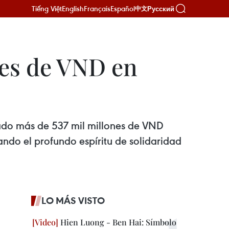
Tiếng Việt
English
Français
Español
Русский
中文
nes de VND en
ado más de 537 mil millones de VND
ndo el profundo espíritu de solidaridad
LO MÁS VISTO
Hien Luong - Ben Hai: Símbolo