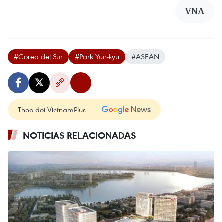
VNA
#Corea del Sur
#Park Yun-kyu
#ASEAN
Theo dõi VietnamPlus
NOTICIAS RELACIONADAS