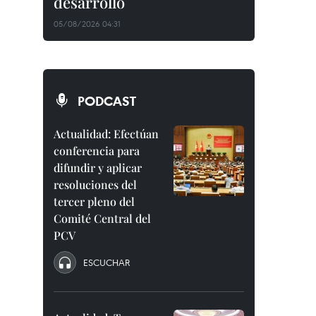
desarrollo
05/08/2026 04:31
PODCAST
Actualidad: Efectúan
conferencia para
difundir y aplicar
resoluciones del
tercer pleno del
Comité Central del
PCV
ESCUCHAR