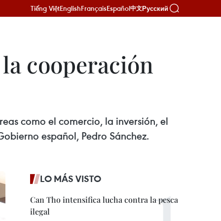
Tiếng Việt
English
Français
Español
Русский
中文
 la cooperación
as como el comercio, la inversión, el
l Gobierno español, Pedro Sánchez.
LO MÁS VISTO
Can Tho intensifica lucha contra la pesca
ilegal