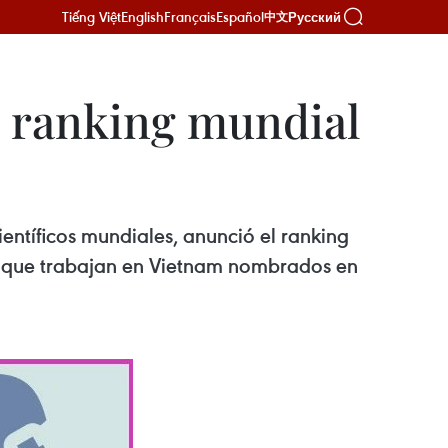
Tiếng Việt
English
Français
Español
Русский
中文
el ranking mundial
entíficos mundiales, anunció el ranking
cos que trabajan en Vietnam nombrados en