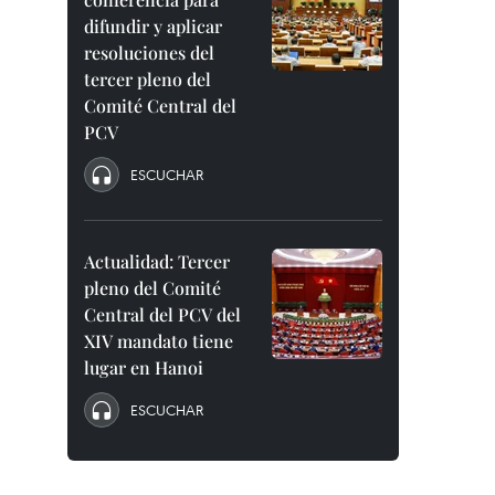
difundir y aplicar
resoluciones del
tercer pleno del
Comité Central del
PCV
ESCUCHAR
Actualidad: Tercer
pleno del Comité
Central del PCV del
XIV mandato tiene
lugar en Hanoi
ESCUCHAR