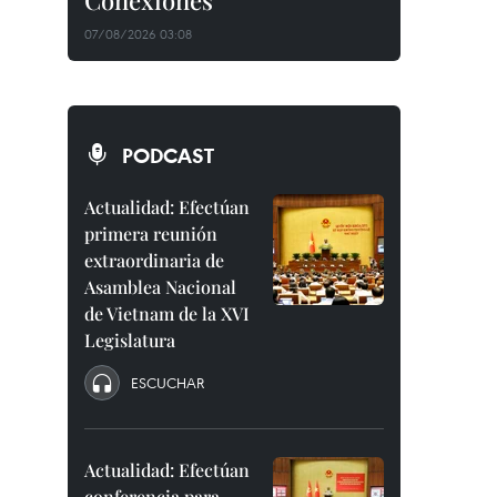
Conexiones"
07/08/2026 03:08
PODCAST
Actualidad: Efectúan
primera reunión
extraordinaria de
Asamblea Nacional
de Vietnam de la XVI
Legislatura
ESCUCHAR
Actualidad: Efectúan
conferencia para