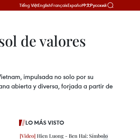
Tiếng Việt
English
Français
Español
Русский
中文
ol de valores
Vietnam, impulsada no solo por su
na abierta y diversa, forjada a partir de
LO MÁS VISTO
Hien Luong - Ben Hai: Símbolo