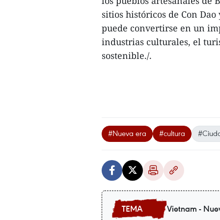
los pueblos artesanales de 
sitios históricos de Con Dao 
puede convertirse en un imp
industrias culturales, el t
sostenible./.
#Nueva era
#cultura
#Ciuda
Vietnam - Nue