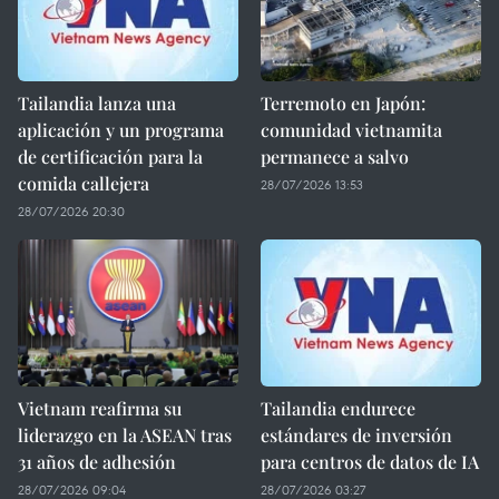
Tailandia lanza una
Terremoto en Japón:
aplicación y un programa
comunidad vietnamita
de certificación para la
permanece a salvo
comida callejera
28/07/2026 13:53
28/07/2026 20:30
Vietnam reafirma su
Tailandia endurece
liderazgo en la ASEAN tras
estándares de inversión
31 años de adhesión
para centros de datos de IA
28/07/2026 09:04
28/07/2026 03:27