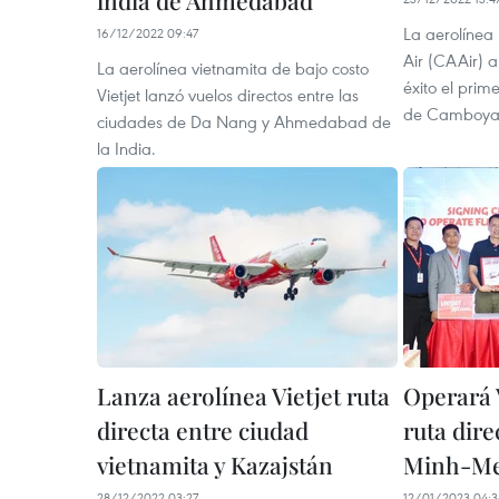
india de Ahmedabad
La aerolíne
16/12/2022 09:47
Air (CAAir) 
La aerolínea vietnamita de bajo costo
éxito el pri
Vietjet lanzó vuelos directos entre las
de Camboya 
ciudades de Da Nang y Ahmedabad de
la India.
Lanza aerolínea Vietjet ruta
Operará 
directa entre ciudad
ruta dir
vietnamita y Kazajstán
Minh-Me
28/12/2022 03:27
12/01/2023 04:3