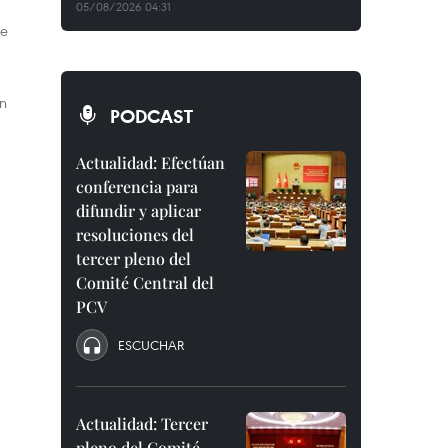
05/08/2026 04:31
de
n
PODCAST
Actualidad: Efectúan
conferencia para
difundir y aplicar
resoluciones del
tercer pleno del
Comité Central del
PCV
ESCUCHAR
Actualidad: Tercer
pleno del Comité