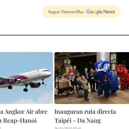
Seguir VietnamPlus
 Angkor Air abre
Inauguran ruta directa
m Reap-Hanoi
Taipéi - Da Nang
7
25/12/2022 07:40