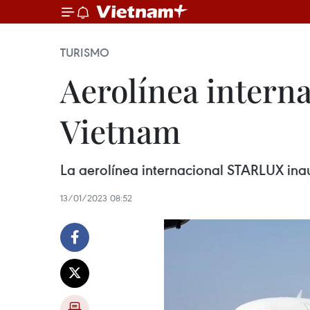
TURISMO
Aerolínea intern
Vietnam
La aerolínea internacional STARLUX inau
13/01/2023 08:52