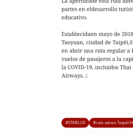
La aperturade esta ruta abr
partes en eldesarrollo turís
educativo.
Establecidaen mayo de 2018
Taoyuan, ciudad de Taipéi,
en abrir una ruta regular a
vuelos de pasajeros a la ca
la COVID-19, incluidos Th
Airways. /.
#STARLUX
#ruta aérea Taipéi-H