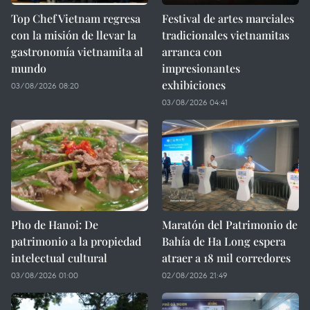
Top Chef Vietnam regresa
Festival de artes marciales
con la misión de llevar la
tradicionales vietnamitas
gastronomía vietnamita al
arranca con
mundo
impresionantes
exhibiciones
03/08/2026 08:20
03/08/2026 04:41
Pho de Hanoi: De
Maratón del Patrimonio de
patrimonio a la propiedad
Bahía de Ha Long espera
intelectual cultural
atraer a 18 mil corredores
03/08/2026 01:00
02/08/2026 21:49