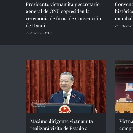
Presidente vietnamita y secretario
Convenc
general de ONU copresiden la
históric
ceremonia de firma de Convención
mundial
de Hanoi
25/10/2025
25/10/2025 03:23
Máximo dirigente vietnamita
Vietn
realizará visita de Estado a
compr