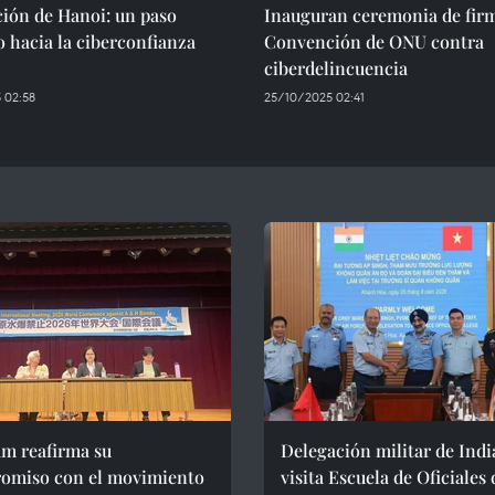
ión de Hanoi: un paso
Inauguran ceremonia de fir
o hacia la ciberconfianza
Convención de ONU contra
ciberdelincuencia
 02:58
25/10/2025 02:41
am reafirma su
Delegación militar de Indi
omiso con el movimiento
visita Escuela de Oficiales 