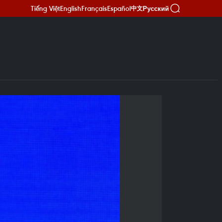
Tiếng Việt
English
Français
Español
Русский
中文