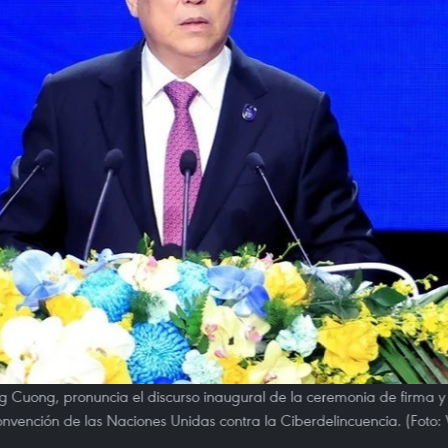
g Cuong, pronuncia el discurso inaugural de la ceremonia de firma y 
onvención de las Naciones Unidas contra la Ciberdelincuencia. (Foto: