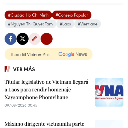
#Ciudad Ho Chi Minh
#Consejo Popular
#Nguyen Thi Quyet Tam
#Laos
#Vientiane
Theo dõi VietnamPlus
VER MÁS
Titular legislativo de Vietnam llegará
a Laos para rendir homenaje
Xaysomphone Phomvihane
09/08/2026 00:45
Máximo dirigente vietnamita parte