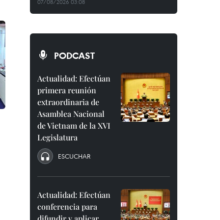
07/08/2026 03:08
PODCAST
Actualidad: Efectúan
primera reunión
extraordinaria de
Asamblea Nacional
de Vietnam de la XVI
Legislatura
ESCUCHAR
Actualidad: Efectúan
conferencia para
difundir y aplicar