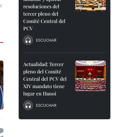
l
resoluciones del
tercer pleno del
Comité Central del
PCV
ESCUCHAR
Actualidad: Tercer
pleno del Comité
Central del PCV del
XIV mandato tiene
lugar en Hanoi
ESCUCHAR