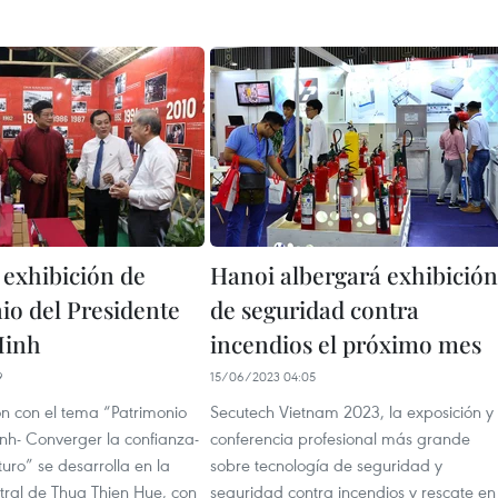
 exhibición de
Hanoi albergará exhibición
io del Presidente
de seguridad contra
Minh
incendios el próximo mes
9
15/06/2023 04:05
ón con el tema “Patrimonio
Secutech Vietnam 2023, la exposición y
nh- Converger la confianza-
conferencia profesional más grande
turo” se desarrolla en la
sobre tecnología de seguridad y
tral de Thua Thien Hue, con
seguridad contra incendios y rescate en