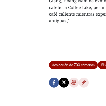
Giang, Hoang Nam ha exhibid
cafetería Coffee Like, permi
café caliente mientras exp
antiguas./.
#colección de 700 cámaras
#H