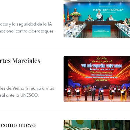
atos y la seguridad de la IA
 nacional contra ciberataques.
rtes Marciales
nales de Vietnam reunió a más
tural ante la UNESCO.
c como nuevo