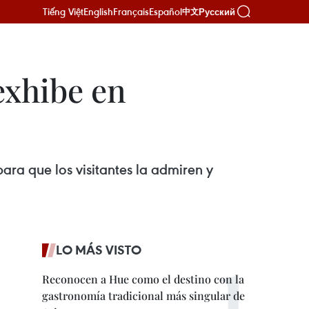
Tiếng Việt
English
Français
Español
Русский
中文
exhibe en
a que los visitantes la admiren y
LO MÁS VISTO
Reconocen a Hue como el destino con la
gastronomía tradicional más singular de