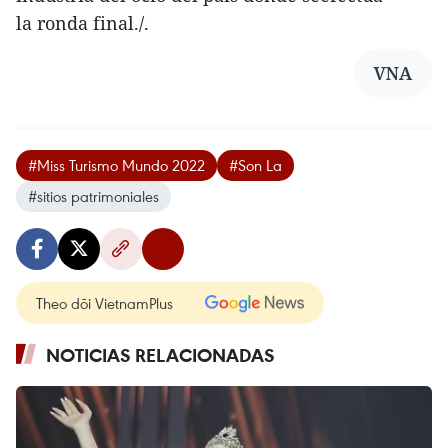
la ronda final./.
VNA
#Miss Turismo Mundo 2022
#Son La
#sitios patrimoniales
Theo dõi VietnamPlus
NOTICIAS RELACIONADAS