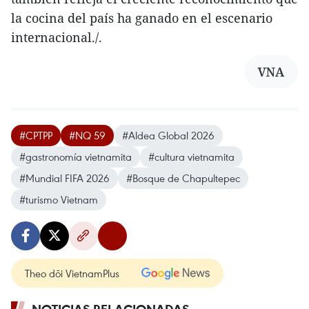
la cocina del país ha ganado en el escenario
internacional./.
VNA
#CPTPP
#NQ 59
#Aldea Global 2026
#gastronomía vietnamita
#cultura vietnamita
#Mundial FIFA 2026
#Bosque de Chapultepec
#turismo Vietnam
Theo dõi VietnamPlus