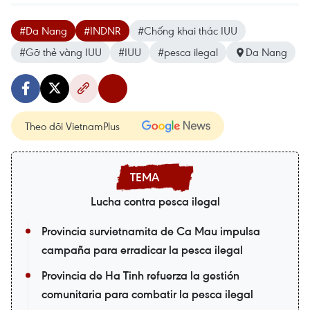
#Da Nang
#INDNR
#Chống khai thác IUU
#Gỡ thẻ vàng IUU
#IUU
#pesca ilegal
Da Nang
Theo dõi VietnamPlus
Lucha contra pesca ilegal
Provincia survietnamita de Ca Mau impulsa
campaña para erradicar la pesca ilegal
Provincia de Ha Tinh refuerza la gestión
comunitaria para combatir la pesca ilegal