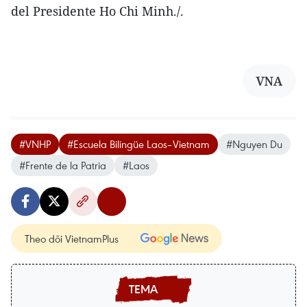
del Presidente Ho Chi Minh./.
VNA
#VNHP
#Escuela Bilingüe Laos–Vietnam
#Nguyen Du
#Frente de la Patria
#Laos
Theo dõi VietnamPlus