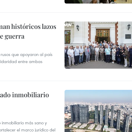
man históricos lazos
de guerra
 rusos que apoyaron al país
olidaridad entre ambas
ado inmobiliario
inmobiliario más sano y
ortalecer el marco jurídico del