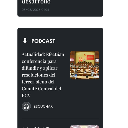
desarrollo
05/08/2026 04:31
PODCAST
Actualidad: Efectúan
conferencia para
difundir y aplicar
resoluciones del
tercer pleno del
Comité Central del
PCV
ESCUCHAR