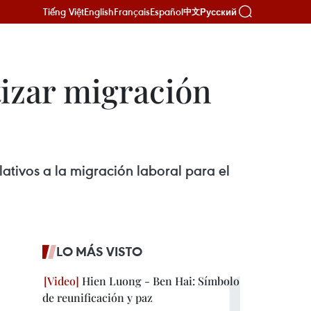
Tiếng Việt
English
Français
Español
Русский
中文
izar migración
ativos a la migración laboral para el
LO MÁS VISTO
Hien Luong - Ben Hai: Símbolo
de reunificación y paz