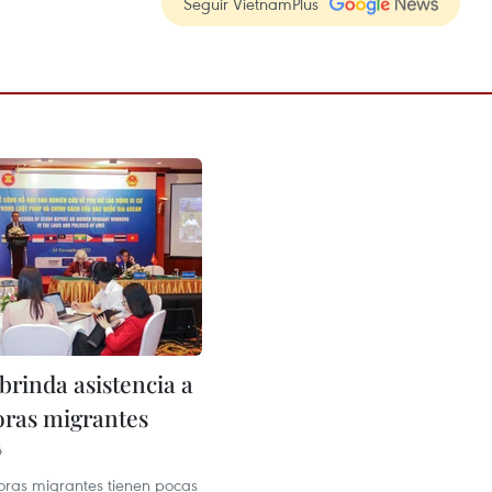
Seguir VietnamPlus
brinda asistencia a
oras migrantes
4
oras migrantes tienen pocas