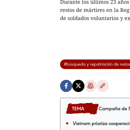
Durante los últimos 23 años
restos de mártires en la Reg
de soldados voluntarios y e
#búsqueda y repatriación de restos
Campaña de 5
Vietnam prioriza cooperac