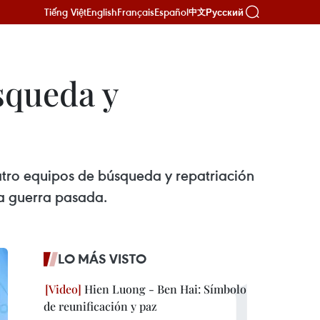
Tiếng Việt
English
Français
Español
Русский
中文
squeda y
atro equipos de búsqueda y repatriación
la guerra pasada.
LO MÁS VISTO
Hien Luong - Ben Hai: Símbolo
de reunificación y paz