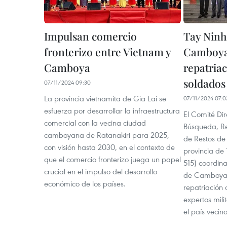
Impulsan comercio
Tay Ninh
fronterizo entre Vietnam y
Camboya 
Camboya
repatriac
soldados
07/11/2024 09:30
La provincia vietnamita de Gia Lai se
07/11/2024 07:0
esfuerza por desarrollar la infraestructura
El Comité Dir
comercial con la vecina ciudad
Búsqueda, Rec
camboyana de Ratanakiri para 2025,
de Restos de
con visión hasta 2030, en el contexto de
provincia de 
que el comercio fronterizo juega un papel
515) coordina
crucial en el impulso del desarrollo
de Camboya 
económico de los países.
repatriación 
expertos mili
el país vecino