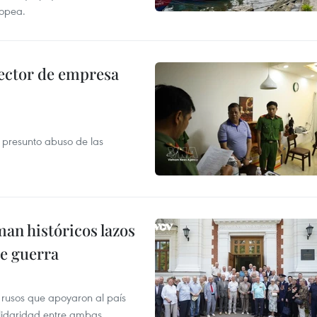
ropea.
ector de empresa
r presunto abuso de las
man históricos lazos
de guerra
 rusos que apoyaron al país
olidaridad entre ambas