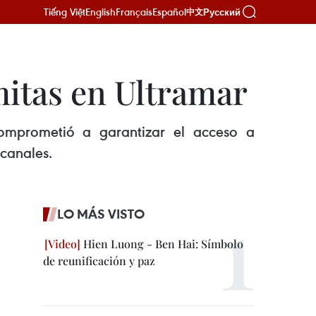
Tiếng Việt
English
Français
Español
Русский
中文
mitas en Ultramar
comprometió a garantizar el acceso a
 canales.
LO MÁS VISTO
Hien Luong - Ben Hai: Símbolo
de reunificación y paz