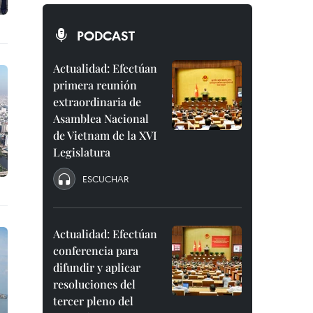
PODCAST
Actualidad: Efectúan
primera reunión
extraordinaria de
Asamblea Nacional
de Vietnam de la XVI
Legislatura
ESCUCHAR
Actualidad: Efectúan
conferencia para
difundir y aplicar
resoluciones del
tercer pleno del