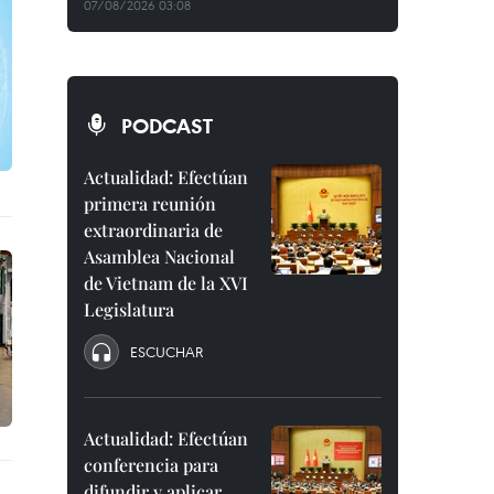
07/08/2026 03:08
PODCAST
Actualidad: Efectúan
primera reunión
extraordinaria de
Asamblea Nacional
de Vietnam de la XVI
Legislatura
ESCUCHAR
Actualidad: Efectúan
conferencia para
difundir y aplicar