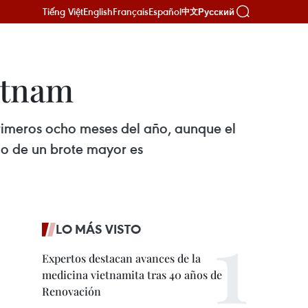
Tiếng Việt
English
Français
Español
Русский
中文
etnam
primeros ocho meses del año, aunque el
go de un brote mayor es
LO MÁS VISTO
Expertos destacan avances de la
medicina vietnamita tras 40 años de
Renovación