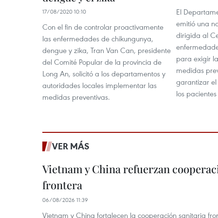
El Departame
17/08/2020 10:10
emitió una no
Con el fin de controlar proactivamente
dirigida al C
las enfermedades de chikungunya,
enfermedades
dengue y zika, Tran Van Can, presidente
para exigir la
del Comité Popular de la provincia de
medidas prev
Long An, solicitó a los departamentos y
garantizar el
autoridades locales implementar las
los paciente
medidas preventivas.
VER MÁS
Vietnam y China refuerzan cooperaci
frontera
06/08/2026 11:39
Vietnam y China fortalecen la cooperación sanitaria fro