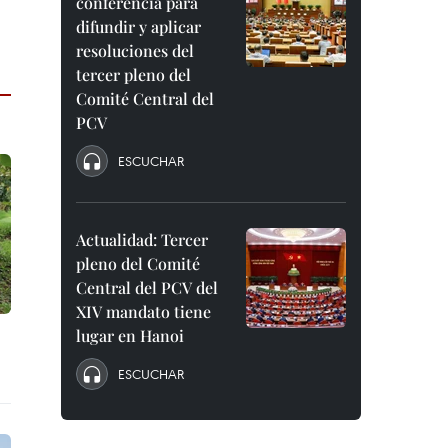
conferencia para
difundir y aplicar
resoluciones del
tercer pleno del
Comité Central del
PCV
ESCUCHAR
Actualidad: Tercer
pleno del Comité
Central del PCV del
XIV mandato tiene
lugar en Hanoi
ESCUCHAR