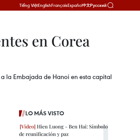
Tiếng Việt
English
Français
Español
Русский
中文
entes en Corea
 a la Embajada de Hanoi en esta capital
LO MÁS VISTO
Hien Luong - Ben Hai: Símbolo
de reunificación y paz