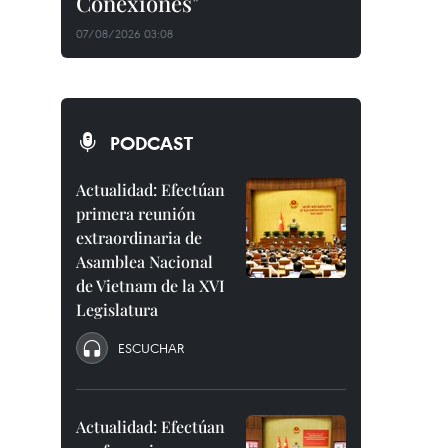
Conexiones"
07/08/2026 03:08
PODCAST
Actualidad: Efectúan
primera reunión
extraordinaria de
Asamblea Nacional
de Vietnam de la XVI
Legislatura
ESCUCHAR
Actualidad: Efectúan