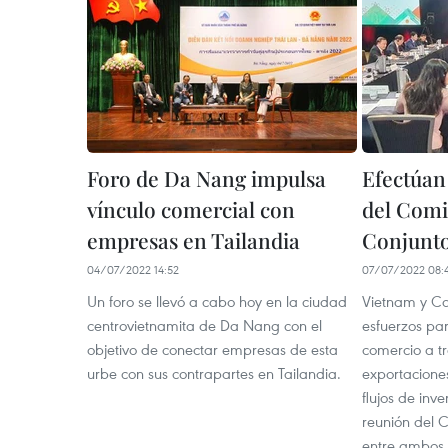
Foro de Da Nang impulsa
Efectúan
vínculo comercial con
del Com
empresas en Tailandia
Conjunt
04/07/2022 14:52
07/07/2022 08:
Un foro se llevó a cabo hoy en la ciudad
Vietnam y C
centrovietnamita de Da Nang con el
esfuerzos par
objetivo de conectar empresas de esta
comercio a t
urbe con sus contrapartes en Tailandia.
exportaciones
flujos de inv
reunión del 
entre ambos 