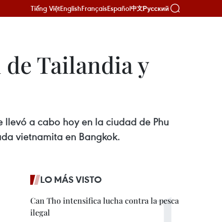
Tiếng Việt
English
Français
Español
Русский
中文
 de Tailandia y
e llevó a cabo hoy en la ciudad de Phu
ada vietnamita en Bangkok.
LO MÁS VISTO
Can Tho intensifica lucha contra la pesca
ilegal