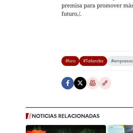
premisa para promover más l
futuro./.
#foro
#Tailandia
#empresas
NOTICIAS RELACIONADAS