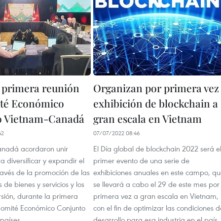
 primera reunión
Organizan por primera vez
ité Económico
exhibición de blockchain a
o Vietnam-Canadá
gran escala en Vietnam
42
07/07/2022 08:46
anadá acordaron unir
El Día global de blockchain 2022 será e
a diversificar y expandir el
primer evento de una serie de
ravés de la promoción de las
exhibiciones anuales en este campo, q
 de bienes y servicios y los
se llevará a cabo el 29 de este mes por
ersión, durante la primera
primera vez a gran escala en Vietnam,
Comité Económico Conjunto
con el fin de optimizar las condiciones d
países.
desarrollo para esa industria en el país