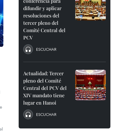
conferencia para
difundir y aplicar
resoluciones del
tercer pleno del
Comité Central del
PCV
ESCUCHAR
Actualidad: Tercer
pleno del Comité
Central del PCV del
l
XIV mandato tiene
lugar en Hanoi
ue
ESCUCHAR
el