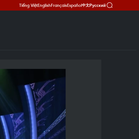
Tiếng Việt
English
Français
Español
Русский
中文