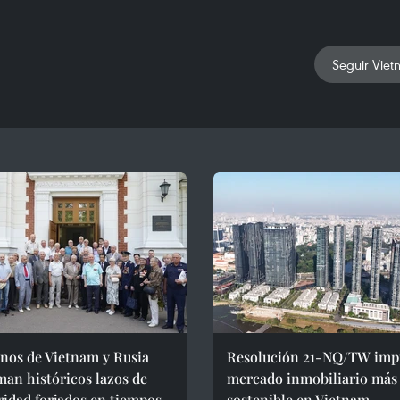
Seguir Viet
nos de Vietnam y Rusia
Resolución 21-NQ/TW imp
man históricos lazos de
mercado inmobiliario más
ridad forjados en tiempos
sostenible en Vietnam