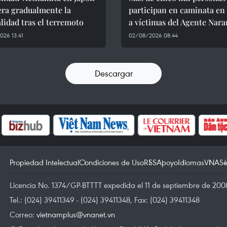
era gradualmente la
participan en caminata en
idad tras el terremoto
a víctimas del Agente Nara
26 13:41
02/08/2026 08:44
Descargar
Propiedad Intelectual
Condiciones de Uso
RSS
Apoyo
Idiomas
VNA
Se
Licencia No. 1374/GP-BTTTT expedida el 11 de septiembre de 2008
Tel.: (024) 39411349 - (024) 39411348, Fax: (024) 39411348
Correo:
vietnamplus@vnanet.vn