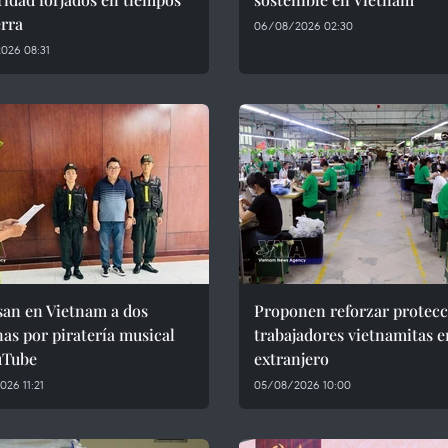
rra
06/08/2026 02:30
026 08:31
san en Vietnam a dos
Proponen reforzar protecc
as por piratería musical
trabajadores vietnamitas e
uTube
extranjero
26 11:21
05/08/2026 10:00