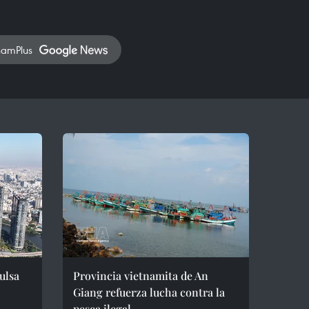
namPlus
ulsa
Provincia vietnamita de An
Giang refuerza lucha contra la
pesca ilegal