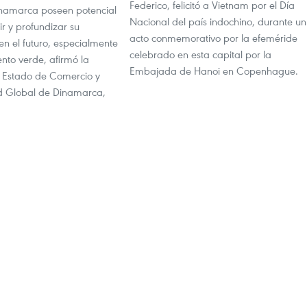
Federico, felicitó a Vietnam por el Día
namarca poseen potencial
Nacional del país indochino, durante un
r y profundizar su
acto conmemorativo por la efeméride
n el futuro, especialmente
celebrado en esta capital por la
ento verde, afirmó la
Embajada de Hanoi en Copenhague.
e Estado de Comercio y
ad Global de Dinamarca,