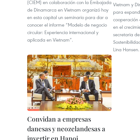
(CIEM) en colaboración con la Embajada
Vietnam y Di
de Dinamarca en Vietnam organizó hoy
para expandi
en esta capital un seminario para dar a
cooperación e
conocer el informe “Modelo de negocio
en el crecimi
circular: Experiencia internacional y
secretaria d
aplicada en Vietnam”.
Sostenibilid
Lina Hansen.
Convidan a empresas
danesas y neozelandesas a
invertir en Hanoi