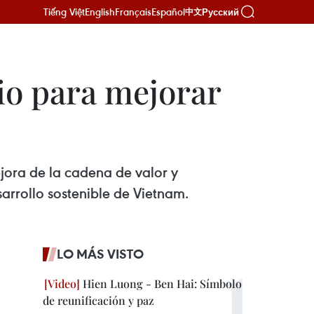
Tiếng Việt
English
Français
Español
Русский
中文
io para mejorar
ora de la cadena de valor y
arrollo sostenible de Vietnam.
LO MÁS VISTO
Hien Luong - Ben Hai: Símbolo
de reunificación y paz