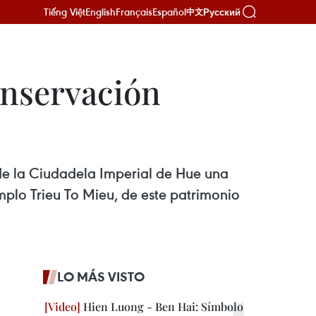
Tiếng Việt
English
Français
Español
Русский
中文
onservación
de la Ciudadela Imperial de Hue una
mplo Trieu To Mieu, de este patrimonio
LO MÁS VISTO
Hien Luong - Ben Hai: Símbolo