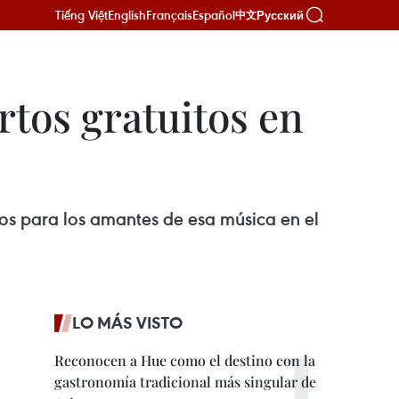
Tiếng Việt
English
Français
Español
Русский
中文
rtos gratuitos en
tos para los amantes de esa música en el
LO MÁS VISTO
Reconocen a Hue como el destino con la
gastronomía tradicional más singular de