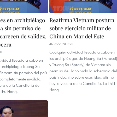
des en archipiélago
Reafirma Vietnam postura
a sin permiso de
sobre ejercicio militar de
carecen de validez,
China en Mar del Este
ocera
31/08/2020 15:25
Cualquier actividad llevada a cabo en
20
los archipiélagos de Hoang Sa (Paracel
tividad llevada a cabo en
y Truong Sa (Spratly) de Vietnam sin
 archipiélago Truong Sa
permiso de Hanoi viola la soberanía del
Vietnam sin permiso del país
país indochino sobre esas islas, afirmó
 completamente inválida,
hoy la vocera de la Cancillería, Le Thi T
era de la Cancillería de
Hang.
i Thu Hang.