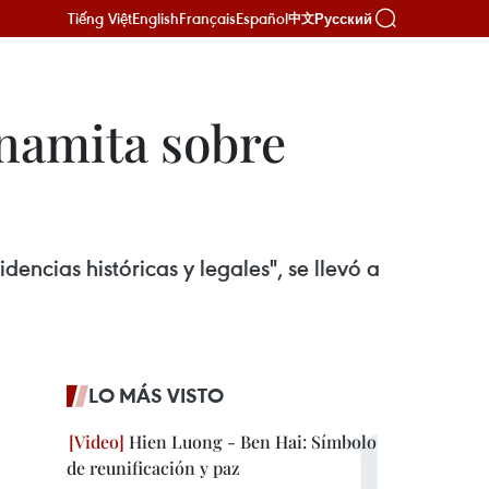
Tiếng Việt
English
Français
Español
Русский
中文
tnamita sobre
encias históricas y legales", se llevó a
LO MÁS VISTO
Hien Luong - Ben Hai: Símbolo
de reunificación y paz