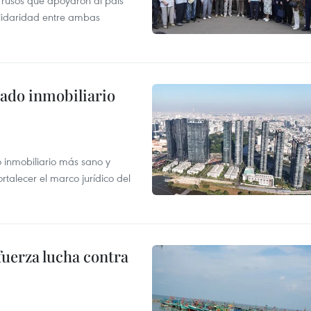
 rusos que apoyaron al país
olidaridad entre ambas
ado inmobiliario
inmobiliario más sano y
ortalecer el marco jurídico del
fuerza lucha contra