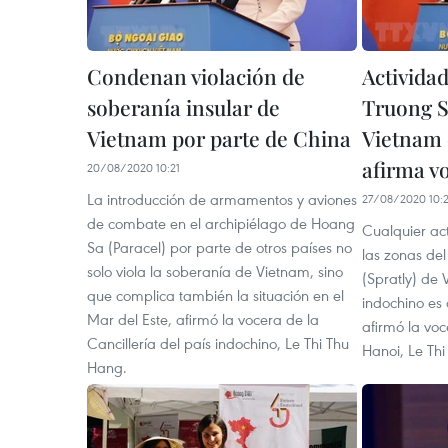
Condenan violación de
Activida
soberanía insular de
Truong S
Vietnam por parte de China
Vietnam 
afirma v
20/08/2020 10:21
La introducción de armamentos y aviones
27/08/2020 10:
de combate en el archipiélago de Hoang
Cualquier ac
Sa (Paracel) por parte de otros países no
las zonas del
solo viola la soberanía de Vietnam, sino
(Spratly) de 
que complica también la situación en el
indochino es
Mar del Este, afirmó la vocera de la
afirmó la voc
Cancillería del país indochino, Le Thi Thu
Hanoi, Le Th
Hang.