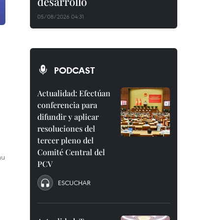
desarrollo
05/08/2026 04:31
PODCAST
Actualidad: Efectúan
conferencia para
)
difundir y aplicar
resoluciones del
tercer pleno del
Comité Central del
hu
PCV
ESCUCHAR