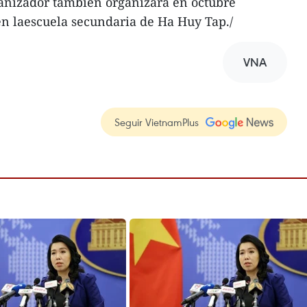
ganizador también organizará en octubre
en laescuela secundaria de Ha Huy Tap./
VNA
Seguir VietnamPlus