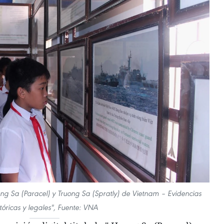
oang Sa (Paracel) y Truong Sa (Spratly) de Vietnam – Evidencias
stóricas y legales", Fuente: VNA