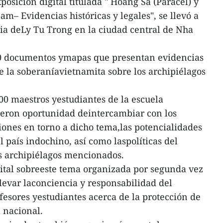
osición digital titulada " Hoang Sa (Paracel) y
am– Evidencias históricas y legales", se llevó a
ia deLy Tu Trong en la ciudad central de Nha
60 documentos ymapas que presentan evidencias
de la soberaníavietnamita sobre los archipiélagos
200 maestros yestudiantes de la escuela
ieron oportunidad deintercambiar con los
iones en torno a dicho tema,las potencialidades
l país indochino, así como laspolíticas del
os archipiélagos mencionados.
igital sobreeste tema organizada por segunda vez
elevar laconciencia y responsabilidad del
fesores yestudiantes acerca de la protección de
 nacional.