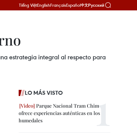
Tiếng Việt
English
Français
Español
Русский
中文
urno
na estrategia integral al respecto para
LO MÁS VISTO
Parque Nacional Tram Chim
ofrece experiencias auténticas en los
humedales