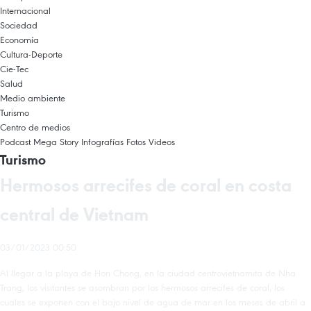
Internacional
Sociedad
Economía
Cultura-Deporte
Cie-Tec
Salud
Medio ambiente
Turismo
Centro de medios
Podcast
Mega Story
Infografías
Fotos
Videos
Turismo
Hermosos arrecifes de coral en costa
central de Vietnam
03/01/2023 00:50
Al llegar a la playa de Hon Chong, en la ciudad centrovietnamita de Nha
Trang, los visitantes se asombran por los hermosos arrecifes de coral, los
cuales se exponen con el bajo nivel de agua de mar en los meses de abril a