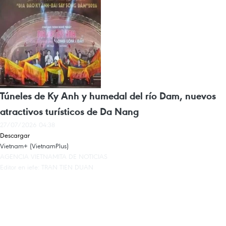
Túneles de Ky Anh y humedal del río Dam, nuevos
atractivos turísticos de Da Nang
27/07/2026 04:38
Descargar
Vietnam+ (VietnamPlus)
AGENCIA VIETNAMITA DE NOTICIAS
Editor en jefe: TRAN TIEN DUAN
Propiedad Intelectual
Condiciones de Uso
RSS
Apoyo
Idiomas