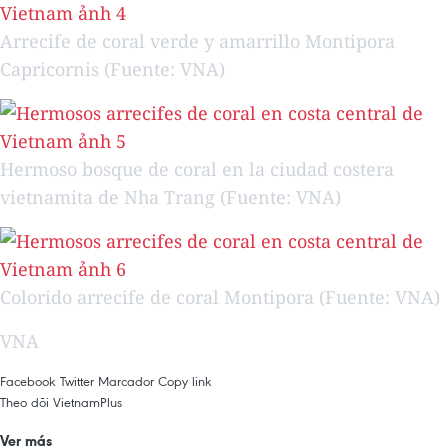
Arrecife de coral verde y amarrillo Montipora
Capricornis (Fuente: VNA)
Hermoso bosque de coral en la ciudad costera
vietnamita de Nha Trang (Fuente: VNA)
Colorido arrecife de coral Montipora (Fuente: VNA)
VNA
Facebook
Twitter
Marcador
Copy link
Theo dõi VietnamPlus
Ver más