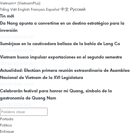
Vietnam+ (VietnamPlus)
Tiếng Việt
English
Français
Español
中文
Русский
Tin mới
Da Nang apunta a convertirse en un destino estratégico para la
inversión
07/08/2026 02:00
Sumérjase en la cautivadora belleza de la bahía de Lang Co
07/08/2026 01:00
Vietnam busca impulsar exportaciones en el segundo semestre
07/08/2026 00:30
Actualidad: Efectúan primera reunión extraordinaria de Asamblea
Nacional de Vietnam de la XVI Legislatura
06/08/2026 23:00
Celebrarán festival para honrar mi Quang, símbolo de la
gastronomía de Quang Nam
06/08/2026 20:51
Portada
Política
Enfoque