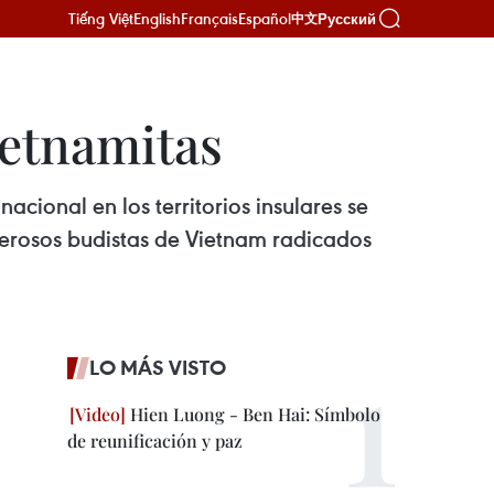
Tiếng Việt
English
Français
Español
Русский
中文
ietnamitas
cional en los territorios insulares se
merosos budistas de Vietnam radicados
LO MÁS VISTO
Hien Luong - Ben Hai: Símbolo
de reunificación y paz