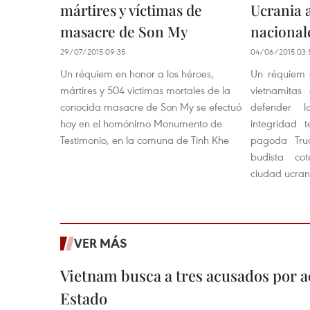
mártires y víctimas de
Ucrania 
masacre de Son My
nacional
29/07/2015 09:35
04/06/2015 03:
Un réquiem en honor a los héroes,
Un réquiem 
mártires y 504 victimas mortales de la
vietnamitas
conocida masacre de Son My se efectuó
defender l
hoy en el homónimo Monumento de
integridad t
Testimonio, en la comuna de Tinh Khe
pagoda Tru
budista co
ciudad ucran
VER MÁS
Vietnam busca a tres acusados por a
Estado