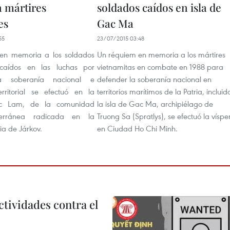
a mártires
soldados caídos en isla de
es
Gac Ma
55
23/07/2015 03:48
en memoria a los soldados
Un réquiem en memoria a los mártires
 caídos en las luchas por
vietnamitas en combate en 1988 para
a soberanía nacional e
defender la soberanía nacional en
erritorial se efectuó en la
territorios marítimos de la Patria, incluid
c Lam, de la comunidad
la isla de Gac Ma, archipiélago de
terránea radicada en la
Truong Sa (Spratlys), se efectuó la víspe
ia de Járkov.
en Ciudad Ho Chi Minh.
ctividades contra el