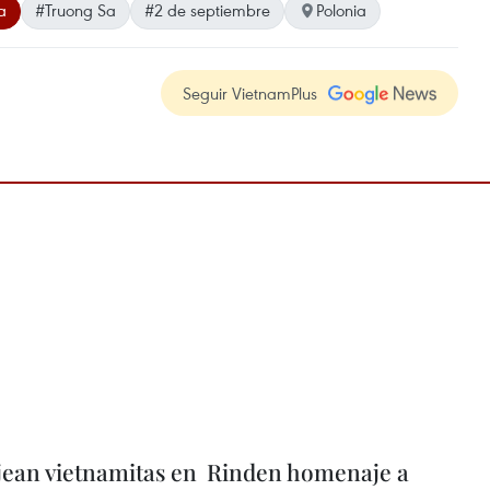
a
#Truong Sa
#2 de septiembre
Polonia
Seguir VietnamPlus
an vietnamitas en
Rinden homenaje a