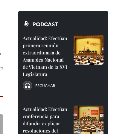
PODCAST
Actualidad: Efectúan
primera reunión
extraordinaria de
a
Asamblea Nacional
de Vietnam de la XVI
ra
Legislatura
ESCUCHAR
Actualidad: Efectúan
conferencia para
difundir y aplicar
resoluciones del