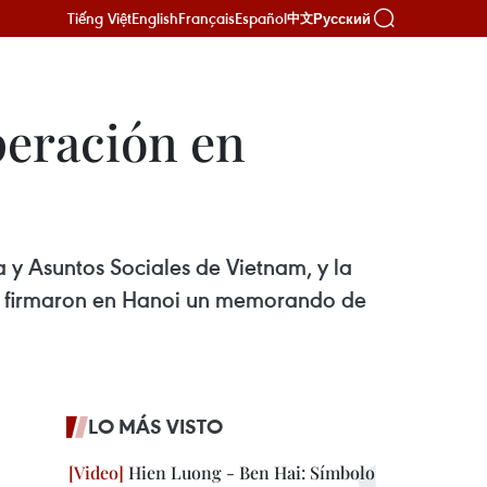
Tiếng Việt
English
Français
Español
Русский
中文
peración en
 y Asuntos Sociales de Vietnam, y la
), firmaron en Hanoi un memorando de
LO MÁS VISTO
Hien Luong - Ben Hai: Símbolo