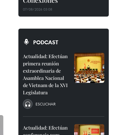
Conexiones"
07/08/2026 03:08
PODCAST
Actualidad: Efectúan
primera reunión
extraordinaria de
Asamblea Nacional
de Vietnam de la XVI
Legislatura
ESCUCHAR
Actualidad: Efectúan
conferencia para