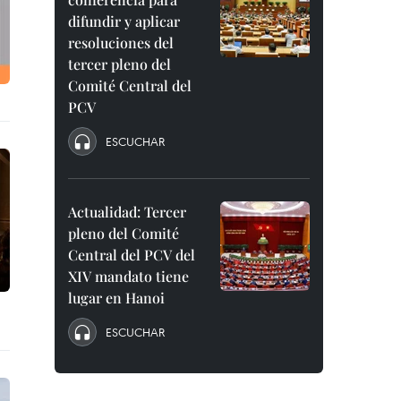
difundir y aplicar
resoluciones del
tercer pleno del
Comité Central del
PCV
ESCUCHAR
Actualidad: Tercer
pleno del Comité
Central del PCV del
XIV mandato tiene
lugar en Hanoi
ESCUCHAR