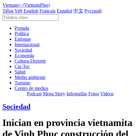
Vietnam+ (VietnamPlus)
Tiếng Việt
English
Français
Español
中文
Русский
Portada
Política
Enfoque
Internacional
Sociedad
Economía
Cultura-Deporte
Cie-Tec
Salud
Medio ambiente
Turismo
Centro de medios
Podcast
Mega Story
Infografías
Fotos
Videos
Sociedad
Inician en provincia vietnamita
de Vinh Phuc construcción del