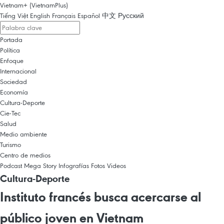
Vietnam+ (VietnamPlus)
Tiếng Việt
English
Français
Español
中文
Русский
Portada
Política
Enfoque
Internacional
Sociedad
Economía
Cultura-Deporte
Cie-Tec
Salud
Medio ambiente
Turismo
Centro de medios
Podcast
Mega Story
Infografías
Fotos
Videos
Cultura-Deporte
Instituto francés busca acercarse al
público joven en Vietnam