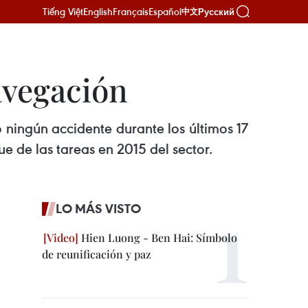
Tiếng Việt
English
Français
Español
Русский
中文
avegación
 ningún accidente durante los últimos 17
e de las tareas en 2015 del sector.
LO MÁS VISTO
Hien Luong - Ben Hai: Símbolo
de reunificación y paz