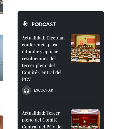
PODCAST
Actualidad: Efectúan
conferencia para
difundir y aplicar
resoluciones del
tercer pleno del
Comité Central del
PCV
ESCUCHAR
Actualidad: Tercer
pleno del Comité
Central del PCV del