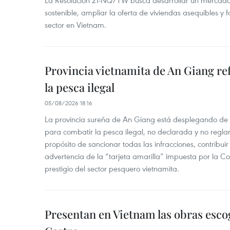
La Resolución 21-NQ/TW busca desarrollar un mercado 
sostenible, ampliar la oferta de viviendas asequibles y f
sector en Vietnam.
Provincia vietnamita de An Giang re
la pesca ilegal
05/08/2026 18:16
La provincia sureña de An Giang está desplegando de
para combatir la pesca ilegal, no declarada y no regl
propósito de sancionar todas las infracciones, contribui
advertencia de la “tarjeta amarilla” impuesta por la Co
prestigio del sector pesquero vietnamita.
Presentan en Vietnam las obras esco