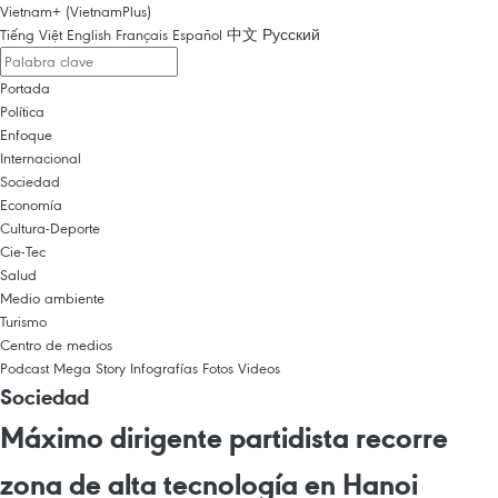
Vietnam+ (VietnamPlus)
Tiếng Việt
English
Français
Español
中文
Русский
Portada
Política
Enfoque
Internacional
Sociedad
Economía
Cultura-Deporte
Cie-Tec
Salud
Medio ambiente
Turismo
Centro de medios
Podcast
Mega Story
Infografías
Fotos
Videos
Sociedad
Máximo dirigente partidista recorre
zona de alta tecnología en Hanoi