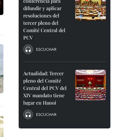
conferencia para
difundir y aplicar
resoluciones del
tercer pleno del
Comité Central del
PCV
ESCUCHAR
Actualidad: Tercer
pleno del Comité
Central del PCV del
XIV mandato tiene
lugar en Hanoi
ESCUCHAR