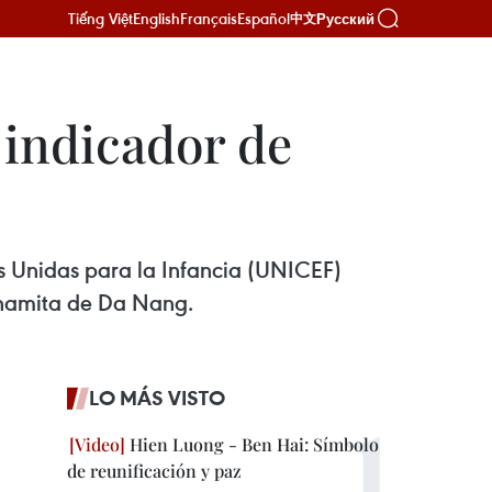
Tiếng Việt
English
Français
Español
Русский
中文
 indicador de
es Unidas para la Infancia (UNICEF)
etnamita de Da Nang.
LO MÁS VISTO
Hien Luong - Ben Hai: Símbolo
de reunificación y paz